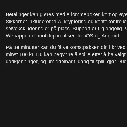
Betalinger kan gjøres med e-lommebøker, kort og øyebl
Sikkerhet inkluderer 2FA, kryptering og kontokontroller
selvekskludering er på plass. Support er tilgjengelig 
Webappen er mobiloptimalisert for iOS og Android.
På tre minutter kan du få velkomstpakken din i kr ved 
minst 100 kr. Du kan begynne å spille etter å ha valgt
godkjenninger, og umiddelbar tilgang til spill, gjør D