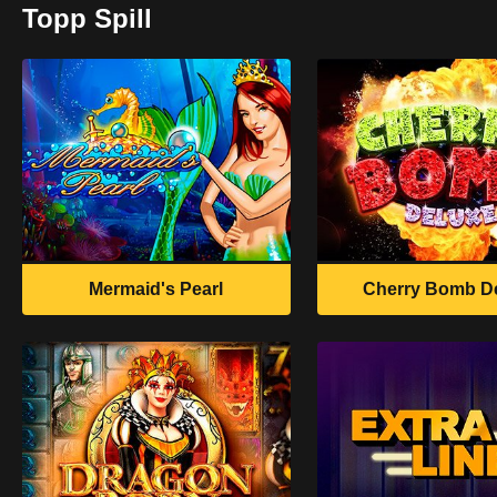
Topp Spill
Bonus: Gratisspinn, Cashback og turneringer
Hvordan få og bruke en kampanjekode på DudeSpin Ca
Hvor finner du nye koder
Spill på Android, Ios og andre enheter med vår offisielle 
Enkle trinn å installere
Få Vip-status hos DudeSpin Casino og få tilgang til spes
Sikkerhet og trygge betalinger
Mermaid's Pearl
Cherry Bomb D
Ansvarlig spilling: Grenser, risikokontroll og 18+-policyen
Strategi For Høyere Rtp Og Raskere Utbetalinger
Nøkkelvalg og oppsettspesifikasjoner å sikte på
Trinn-for-trinn Plan