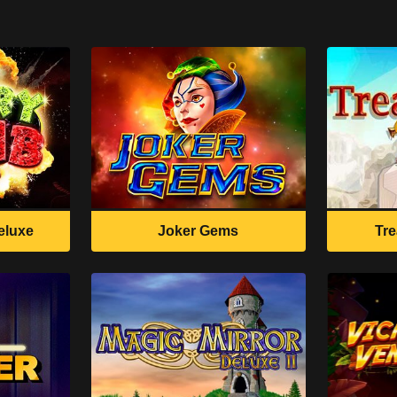
sino
app
ielle belønninger
eluxe
Joker Gems
Tre